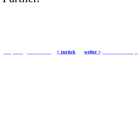
Viel, wenig, keine Welle
< zurück
weiter >
Standard oder Spl