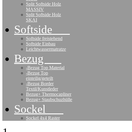
Split Softside Holz
MASSIV
Split Softside Holz
SKAI
Softside
Softside freistehend
Softside Einbau
Leichtwassermatratze
Bezug
-Bezug Top Material
-Bezug Top
einteilig/geteilt
-Bezug Border
Textil/Kunstleder
Bezug+ Thermocapliner
Bezug+ Staubschuzhülle
Sockel
Sockel 4x4 Raster