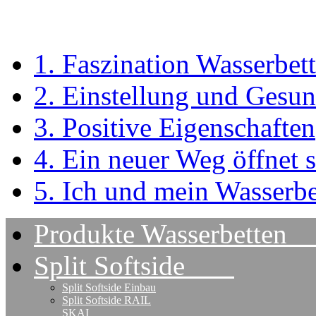
1. Faszination Wasserbett
2. Einstellung und Gesun
3. Positive Eigenschaften
4. Ein neuer Weg öffnet s
5. Ich und mein Wasserbe
Produkte Wasserbet
Split Softside
Split Softside Einbau
Split Softside RAIL
SKAI