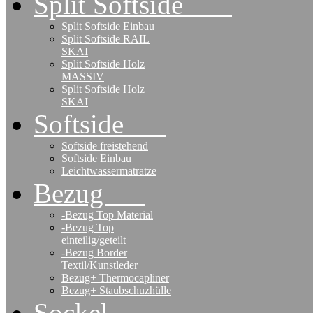
Split Softside
Split Softside Einbau
Split Softside RAIL
SKAI
Split Softside Holz
MASSIV
Split Softside Holz
SKAI
Softside
Softside freistehend
Softside Einbau
Leichtwassermatratze
Bezug
-Bezug Top Material
-Bezug Top
einteilig/geteilt
-Bezug Border
Textil/Kunstleder
Bezug+ Thermocapliner
Bezug+ Staubschuzhülle
Sockel