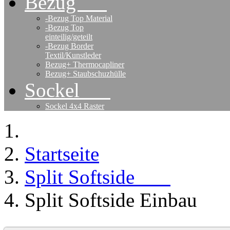
Bezug
-Bezug Top Material
-Bezug Top
einteilig/geteilt
-Bezug Border
Textil/Kunstleder
Bezug+ Thermocapliner
Bezug+ Staubschuzhülle
Sockel
Sockel 4x4 Raster
Startseite
Split Softside
Split Softside Einbau