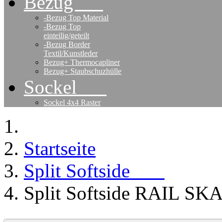
Bezug
-Bezug Top Material
-Bezug Top
einteilig/geteilt
-Bezug Border
Textil/Kunstleder
Bezug+ Thermocapliner
Bezug+ Staubschuzhülle
Sockel
Sockel 4x4 Raster
Startseite
Split Softside
Split Softside RAIL SKA