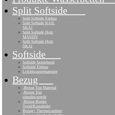
Split Softside
Split Softside Einbau
Split Softside RAIL
SKAI
Split Softside Holz
MASSIV
Split Softside Holz
SKAI
Softside
Softside freistehend
Softside Einbau
Leichtwassermatratze
Bezug
-Bezug Top Material
-Bezug Top
einteilig/geteilt
-Bezug Border
Textil/Kunstleder
Bezug+ Thermocapliner