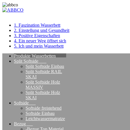
1. Faszination Wasserbett
2. Einstellung und Gesundheit
3. Positive Eigenschaften
4. Ein neuer Weg öffnet sich
5. Ich und mein Wasserbett
Produkte Wasserbetten
Split Softside
Split Softside Einbau
Split Softside RAIL
SKAI
Split Softside Holz
MASSIV
Split Softside Holz
SKAI
Softside
Softside freistehend
Softside Einbau
Leichtwassermatratze
Bezug
-Bezug Top Material