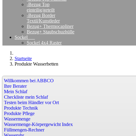
-Bezug Top
einteilig/geteilt
-Bezug Border
Textil/Kunstleder
Bezug+ Thermocapliner
Bezug+ Staubschuzhülle
Sockel
Sockel 4x4 Raster
Startseite
Produkte Wasserbetten
Willkommen bei ABBCO
Ihre Berater
Mein Schlaf
Checkliste mein Schlaf
Testen beim Händler vor Ort
Produkte Technik
Produkte Pflege
Wassermenge
Wassermenge-Körpergewicht Index
Füllmengen-Rechner
Wasseruhr