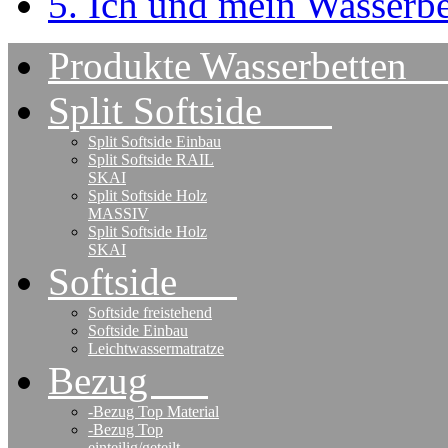
5. Ich und mein Wasserbe
Produkte Wasserbet
Split Softside
Split Softside Einbau
Split Softside RAIL
SKAI
Split Softside Holz
MASSIV
Split Softside Holz
SKAI
Softside
Softside freistehend
Softside Einbau
Leichtwassermatratze
Bezug
-Bezug Top Material
-Bezug Top
einteilig/geteilt