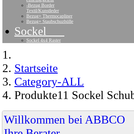
-Bezug Border
Textil/Kunstleder
Bezug+ Thermocapliner
Bezug+ Staubschuzhülle
Sockel
Sockel 4x4 Raster
Startseite
Category-ALL
Produkte11 Sockel Schu
Willkommen bei A
Ihre Berater